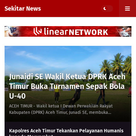
Sekitar News
Junaidi SE Wakil Ketua DPRK Aceh
Timur Buka Turnamen Sepak Bola
U-40
ACEH TIMUR - Wakil ketua I Dewan Perwakilan Rakyat
Kabupaten (DPRK) Aceh Timur, Junadi SE, membuka
turnamen sepak bola U-40 yang di gelar di lapangan …
Kapolres Aceh Timur Tekankan Pelayanan Humanis